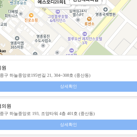
하늘마디재활의학과의원
키클소아청소년과의원
다시봄날의원
에스오디21의원
서울연합의원
리베리의원
하늘메디컬의원
의원
구 하늘중앙로195번길 21, 304~308호 (중산동)
상세확인
컬의원
구 하늘중앙로 193, 조양타워 4층 401호 (중산동)
상세확인