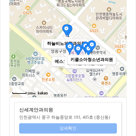
하늘비뇨의학과의원
맑은하늘이비인후과의원
영종센트럴피부과의원
신세계안과의원
키클소아청소년과의원
다시봄날의원
에스오디21의원
서울연합의원
리베리의원
하늘메디컬의원
100m
신세계안과의원
인천광역시 중구 하늘중앙로 193, 405호 (중산동)
상세확인