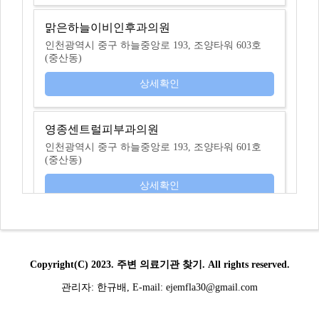
맑은하늘이비인후과의원
인천광역시 중구 하늘중앙로 193, 조양타워 603호
(중산동)
상세확인
영종센트럴피부과의원
인천광역시 중구 하늘중앙로 193, 조양타워 601호
(중산동)
상세확인
하늘비뇨의학과의원
인천광역시 중구 하늘중앙로 193, 5층 501~503호 (중
산동)
Copyright(C) 2023.
주변 의료기관 찾기
. All rights reserved.
관리자: 한규배, E-mail: ejemfla30@gmail.com
상세확인